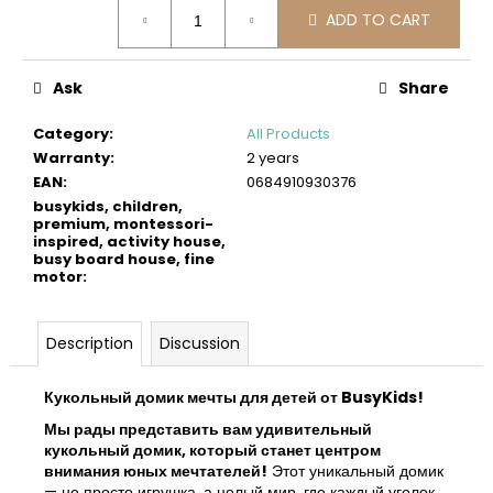
Measure
c
ADD TO CART
price:
o
m
m
Ask
Share
e
n
Category
:
All Products
d
Warranty
:
2 years
EAN
:
0684910930376
busykids, children,
BUSYKIDS
premium, montessori-
WOODEN
inspired, activity house,
3D
busy board house, fine
CONSTRUCTION
motor
:
KIT
–
PIRATE
Description
Discussion
SHIP
€39
Кукольный домик мечты для детей от BusyKids!
Мы рады представить вам удивительный
кукольный домик, который станет центром
внимания юных мечтателей!
Этот уникальный домик
— не просто игрушка, а целый мир, где каждый уголок