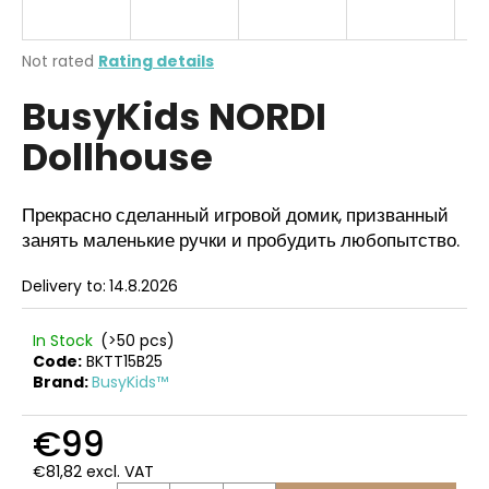
i
n
The
Not rated
Rating details
g
average
BusyKids NORDI
product
f
rating
o
Dollhouse
is
r
0,0
out
?
of
Прекрасно сделанный игровой домик, призванный
5
занять маленькие ручки и пробудить любопытство.
stars.
Delivery to:
14.8.2026
SEARCH
In Stock
(>50 pcs)
Code:
BKTT15B25
Brand:
BusyKids™
W
e
€99
r
€81,82 excl. VAT
e