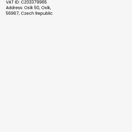
VAT ID: CZ03379965
Address: Osík 50, Osík,
56967, Czech Republic