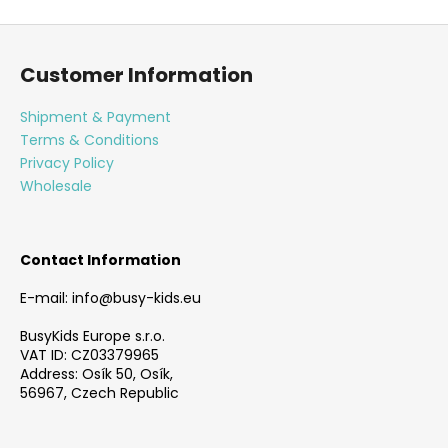
F
o
Customer Information
o
t
Shipment & Payment
e
Terms & Conditions
r
Privacy Policy
Wholesale
Contact Information
E-mail: info@busy-kids.eu
BusyKids Europe s.r.o.
VAT ID: CZ03379965
Address: Osík 50, Osík,
56967, Czech Republic