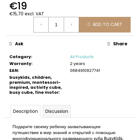
€19
c
o
€15,70 excl. VAT
m
Measure
m
ADD TO CART
price:
e
n
d
Ask
Share
Category
:
All Products
BUSYKIDS
Warranty
:
2 years
WOODEN
EAN
:
0684910927741
3D
busykids, children,
CONSTRUCTION
premium, montessori-
KIT
inspired, activity cube,
–
busy cube, fine motor
:
TRAIN
€45
Description
Discussion
Подарите своему ребенку захватывающее
путешествие в мир знаний и открытий с помощью
многофункционального развивающего куба BusyKids,