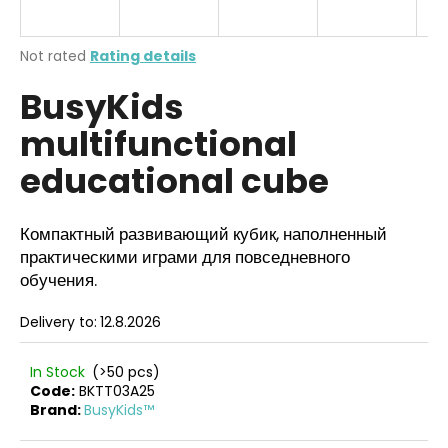
i
n
The
Not rated
Rating details
g
average
BusyKids
product
f
rating
o
multifunctional
is
r
0,0
educational cube
out
?
of
5
stars.
Компактный развивающий кубик, наполненный
практическими играми для повседневного
обучения.
SEARCH
Delivery to:
12.8.2026
W
In Stock
(>50 pcs)
e
Code:
BKTT03A25
Brand:
BusyKids™
r
e