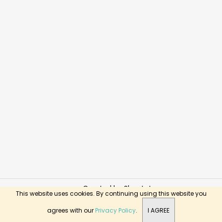
Created by Shoptet
This website uses cookies. By continuing using this website you
Copyright 2026
BusyKids Toys
. All rights reserved.
agrees with our
Privacy Policy
.
I AGREE